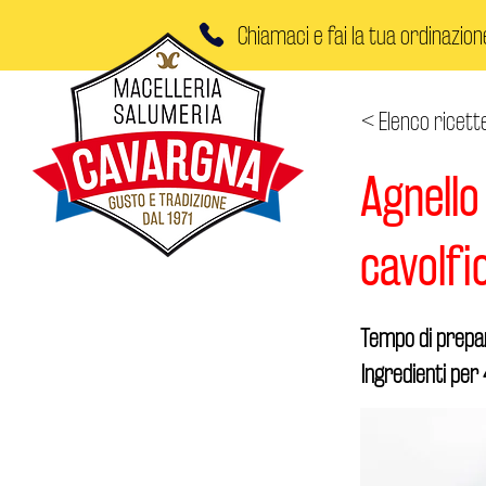
Chiamaci e fai la tua ordinazion
< Elenco ricett
Agnello
cavolfi
Tempo di prepar
Ingredienti per