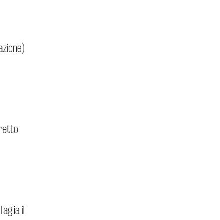
azione)
retto
glia il