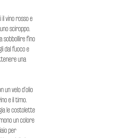
 il vino rosso e
 uno sciroppo.
a sobbollire fino
li dal fuoco e
ttenere una
n un velo d’olio
ino e il timo.
gia le costolette
ssumono un colore
iaio per