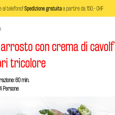
e al telefono!
Spedizione gratuita
a partire da 150.- CHF
e
 arrosto con crema di cavolf
ori tricolore
azione: 60 min.
 4 Persone