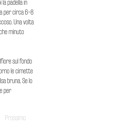
la padella in
ra per circa 6–8
ccoso. Una volta
alche minuto
fiore sul fondo
torno le cimette
lsa bruna. Se lo
de per
Prossimo