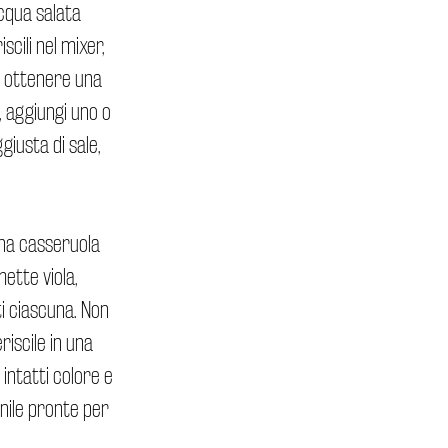
acqua salata
scili nel mixer,
 a ottenere una
, aggiungi uno o
giusta di sale,
 una casseruola
ette viola,
i ciascuna. Non
iscile in una
intatti colore e
enile pronte per