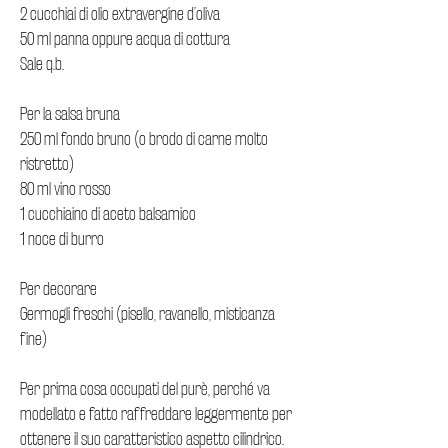
2 cucchiai di olio extravergine d’oliva
50 ml panna oppure acqua di cottura
Sale q.b.
Per la salsa bruna
250 ml fondo bruno (o brodo di carne molto
ristretto)
80 ml vino rosso
1 cucchiaino di aceto balsamico
1 noce di burro
Per decorare
Germogli freschi (pisello, ravanello, misticanza
fine)
Per prima cosa occupati del purè, perché va
modellato e fatto raffreddare leggermente per
ottenere il suo caratteristico aspetto cilindrico.