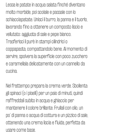
Lessa le patate in acqua salata finché diventano
molto morbide, poi scolale e passale con lo
schiacciapatate. Unisci il burro, la panna e il tuorlo,
lavorando fino a ottenere un composto liscio e
vellutato; aggiusta di sale e pepe bianco.
Trasferisci il purè in stampi cilindrici o
coppapasta, compattandolo bene. Al momento di
servire, spolvera la superficie con poco zucchero
e caramellala delicatamente con un cannello da
cucina.
Nel frattempo prepara la crema verde. Sbollenta
gli spinaci (o i piselli) per un paio di minuti, quindi
raffreddali subito in acqua e ghiaccio per
mantenere il colore brillante. Frullali con olio, un
po’ di panna o acqua di cottura e un pizzico di sale,
ottenendo una crema liscia e fluida, perfetta da
usare come base.