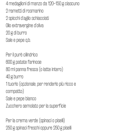
4 medaglioni di manzo da 120–150 g ciascuno
2 rametti di rosmarino
2 spicchi d’aglio schiacciati
Olio extravergine d’oliva
20 g di burro
Sale e pepe q.b.
Per il purè cilindrico
600 g patate farinose
80 ml panna fresca (o latte intero)
40 g burro
1 tuorlo (opzionale, per renderlo più ricco e
compatto)
Sale e pepe bianco
Zucchero semolato per la superficie
Per la crema verde (spinaci o piselli)
250 g spinaci freschi oppure 250 g piselli